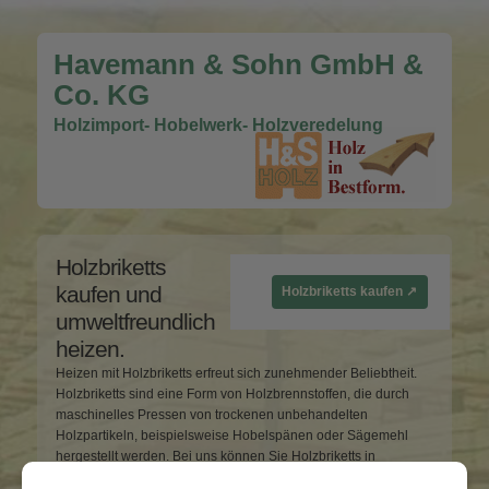
Havemann & Sohn GmbH &
Co. KG
Holzimport- Hobelwerk- Holzveredelung
Holzbriketts
kaufen und
Holzbriketts kaufen ↗
umweltfreundlich
heizen.
Heizen mit Holzbriketts erfreut sich zunehmender Beliebtheit.
Holzbriketts sind eine Form von Holzbrennstoffen, die durch
maschinelles Pressen von trockenen unbehandelten
Holzpartikeln, beispielsweise Hobelspänen oder Sägemehl
hergestellt werden. Bei uns können Sie Holzbriketts in
verschiedenen Verpackungsgrößen kaufen. Entdecken Sie in