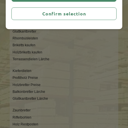
Einsiedelstraße 49
D - 23554 Lübeck
Tel.: +49 (0) 451/40883-0
Confirm selection
Fax: +49 (0) 451/40883-35
Email: info@havemann-holz.de
Glattkantbretter
Rhombusleisten
Briketts kaufen
Holzbriketts kaufen
Terrassendielen Lärche
Kieferdielen
Profilholz Preise
Holzbretter Preise
Balkonbretter Lärche
Glattkantbretter Lärche
Zaunbretter
Riffelbohlen
Holz Restposten