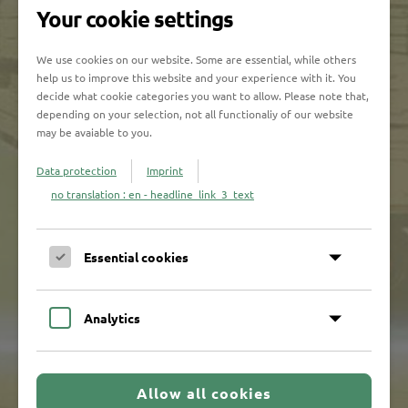
unserer Produktpalette die passenden Holzbriketts für Ihren
Your cookie settings
offenen Kamin oder einen geschlossenen Ofen.
We use cookies on our website. Some are essential, while others
Holzbriketts können Sie raumsparend lagern
help us to improve this website and your experience with it. You
und somit günstig Wärme erzeugen.
decide what cookie categories you want to allow. Please note that,
Im Vergleich zu Brennholz weisen Holzbriketts einen guten
depending on your selection, not all functionaliy of our website
Brennwert auf, der auf eine geringe Restfeuchte zurückzuführen
may be avaiable to you.
ist. Wenn Sie einen Kaminofen besitzen und nur wenig Platz zum
Lagern von Brennvorräten haben, bieten Ihnen Holzbriketts
Data protection
Imprint
entscheidende Volumenvorteile. Die geringe Aschebildung ist ein
weiteres Plus das Ihnen zugutekommt. Die Reste aus der
no translation : en - headline_link_3_text
Feuerstelle lassen sich rasch und einfach entsorgen.
Bei uns erhalten Sie Holzbriketts in hoher Qualität für
Essential cookies
Heizwärme mit Anspruch!
Zur Startseite
Analytics
Havemann & Sohn
Allow all cookies
GmbH & Co. KG